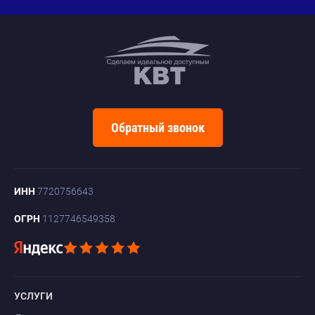
Обратный звонок
ИНН
7720756643
ОГРН
1127746549358
УСЛУГИ