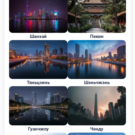
Шанхай
Пекин
Тяньцзинь
Шэньчжэнь
Гуанчжоу
Чэнду