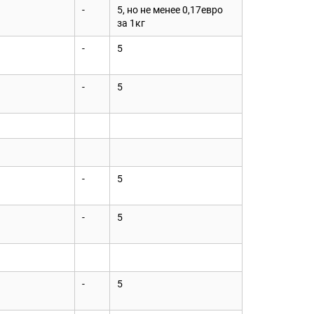
-
5, но не менее 0,17евро
за 1кг
-
5
-
5
-
5
-
5
-
5