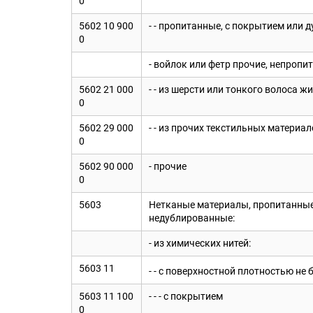
0
5602 10 900
- - пропитанные, с покрытием или
0
- войлок или фетр прочие, непроп
5602 21 000
- - из шерсти или тонкого волоса 
0
5602 29 000
- - из прочих текстильных материа
0
5602 90 000
- прочие
0
5603
Нетканые материалы, пропитанные
недублированные:
- из химических нитей:
5603 11
- - с поверхностной плотностью не 
5603 11 100
- - - с покрытием
0