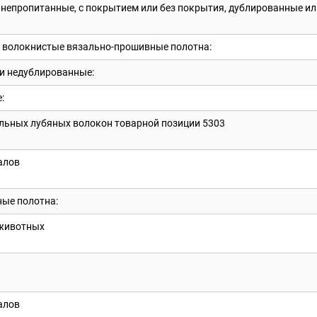
 непропитанные, с покрытием или без покрытия, дублированные ил
и волокнистые вязально-прошивные полотна:
ли недублированные:
:
кстильных лубяных волокон товарной позиции 5303
иалов
ные полотна:
а животных
иалов