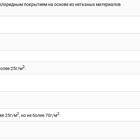
нилхлоридным покрытием на основе из нетканых материалов
2
более 25г/м
:
2
2
ее 25г/м
, но не более 70г/м
: