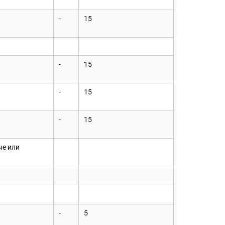
-
15
-
15
-
15
-
15
ые или
-
5