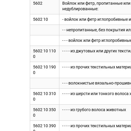
5602
Войлок или фетр, пропитанные или
недублированные:
5602 10
- войлок или фетр иглопробивные 
- - непропитанные, без покрытия и
- - - войлок или фетр иглопробивные
5602 10 110
- - - - из джутовых или других те
0
5602 10 190
- - - - из прочих текстильных матер
0
- - - волокнистые вязально-прошив
5602 10 310
- - - - из шерсти или тонкого волос
0
5602 10 350
- - - - из грубого волоса животных
0
5602 10 390
- - - - из прочих текстильных матер