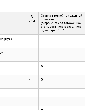
Ставка ввозной таможенной
Ед.
пошлины
изм.
(в процентах от таможенной
стоимости либо в евро, либо
в долларах США)
м (пух),
о-
-
5
-
5