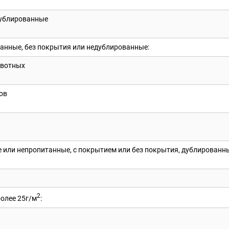
 дублированные
итанные, без покрытия или недублированные:
животных
лов
 или непропитанные, с покрытием или без покрытия, дублированн
2
более 25г/м
: