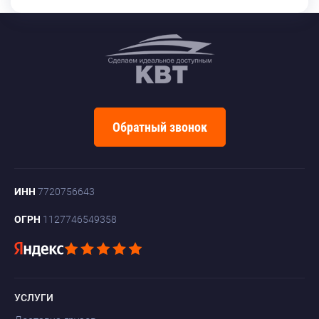
Обратный звонок
ИНН
7720756643
ОГРН
1127746549358
УСЛУГИ