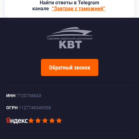
Найти ответы в Telegram
канале
“Завтрак с таможней”
Обратный звонок
ИНН
7720756643
ОГРН
1127746549358