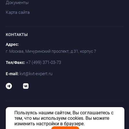
Документы
Карта сайта
КОНТАКТЫ
Адрес:
г. Москва, Мичуринский проспект, д.31, корпус 7
+7 (499) 371-03-73
Тел/Факс:
kvt@kvt-expert.ru
E-mail:
Пользуясь нашим сайтом, Вы соглашаетесь с
© «КВТ» 1992–2026. Таможенно-логистический оператор КВТ. Все
права защищены.
тем, что мы используем cookies. Вы можете
изменить настройки в браузере.
Политика в отношении обработки персональных данных
Антикоррупционнаяя политика