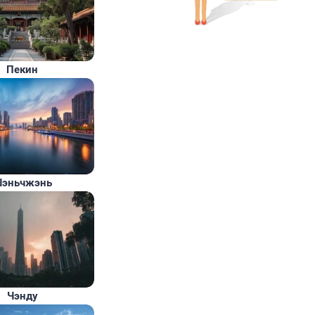
Пекин
эньчжэнь
Чэнду