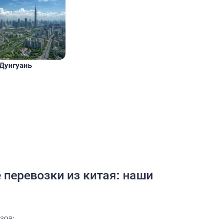
Дунгуань
перевозки из китая: наши
зов;