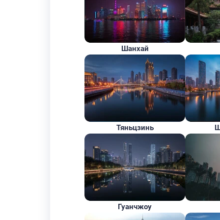
Шанхай
Тяньцзинь
Ш
Гуанчжоу