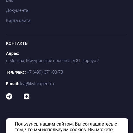
Блог
Документы
Карта сайта
КОНТАКТЫ
Адрес:
г. Москва, Мичуринский проспект, д.31, корпус 7
+7 (499) 371-03-73
Тел/Факс:
kvt@kvt-expert.ru
E-mail:
Пользуясь нашим сайтом, Вы соглашаетесь с
© «КВТ» 1992–2026. Таможенно-логистический оператор КВТ. Все
права защищены.
тем, что мы используем cookies. Вы можете