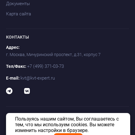
Документы
Карта сайта
КОНТАКТЫ
Адрес:
г. Москва, Мичуринский проспект, д.31, корпус 7
+7 (499) 371-03-73
Тел/Факс:
kvt@kvt-expert.ru
E-mail:
Пользуясь нашим сайтом, Вы соглашаетесь с
© «КВТ» 1992–2026. Таможенно-логистический оператор КВТ. Все
права защищены.
тем, что мы используем cookies. Вы можете
изменить настройки в браузере.
Политика в отношении обработки персональных данных