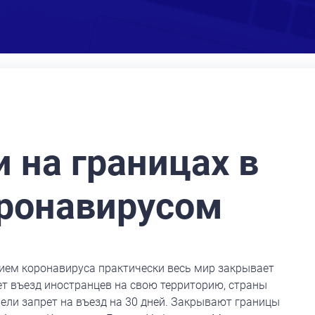
х в связи с коронавирусом
и на границах в
оронавирусом
ием коронавируса практически весь мир закрывает
ет въезд иностранцев на свою территорию, страны
ели запрет на въезд на 30 дней. Закрывают границы