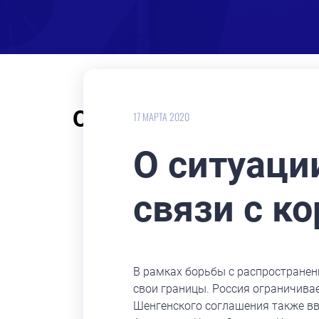
О ситуации на граница
17 МАРТА 2020
О ситуаци
связи с к
В рамках борьбы с распространен
свои границы. Россия ограничива
Шенгенского соглашения также вв