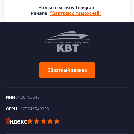
Найти ответы в Telegram
канале
“Завтрак с таможней”
Обратный звонок
ИНН
7720756643
ОГРН
1127746549358