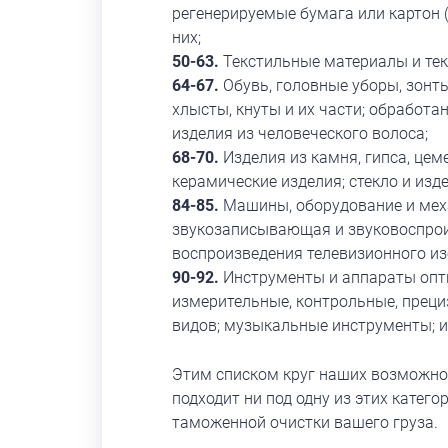
регенерируемые бумага или картон (
них;
50-63.
Текстильные материалы и тек
64-67.
Обувь, головные уборы, зонты
хлысты, кнуты и их части; обработа
изделия из человеческого волоса;
68-70.
Изделия из камня, гипса, цем
керамические изделия; стекло и изде
84-85.
Машины, оборудование и меха
звукозаписывающая и звуковоспрои
воспроизведения телевизионного из
90-92.
Инструменты и аппараты опти
измерительные, контрольные, преци
видов; музыкальные инструменты; и
Этим списком круг наших возможнос
подходит ни под одну из этих катег
таможенной очистки вашего груза.