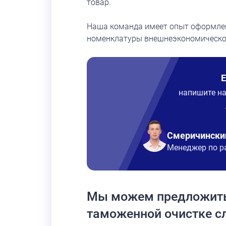
товар.
Наша команда имеет опыт оформле
номенклатуры внешнеэкономической
напишите н
Смеричински
Менеджер по р
Мы можем предложить
таможенной очистке с