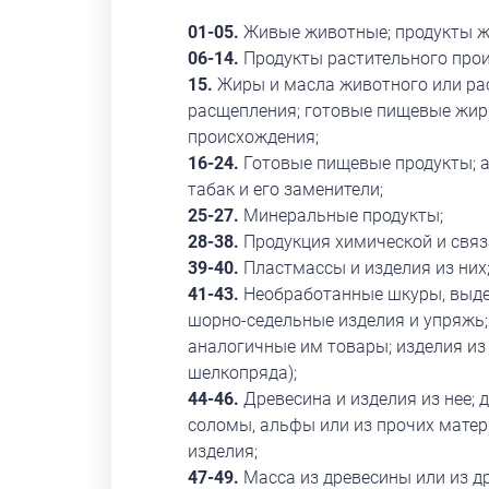
01-05.
Живые животные; продукты ж
06-14.
Продукты растительного про
15.
Жиры и масла животного или рас
расщепления; готовые пищевые жиры
происхождения;
16-24.
Готовые пищевые продукты; а
табак и его заменители;
25-27.
Минеральные продукты;
28-38.
Продукция химической и связ
39-40.
Пластмассы и изделия из них; 
41-43.
Необработанные шкуры, выдел
шорно-седельные изделия и упряжь;
аналогичные им товары; изделия из
шелкопряда);
44-46.
Древесина и изделия из нее; д
соломы, альфы или из прочих матер
изделия;
47-49.
Масса из древесины или из д