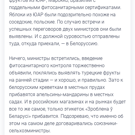
фруктов из ЮАР, Марокко, Бразилии с
поддельными фитосанитарными сертификатами.
Яблоки из ЮАР были подозрительно похоже на
соседские, польские. По случаю встречи и
успешных переговоров двух министров они были
выявлены. И с должной суровостью отправлены
туда, откуда приехали, — в Белоруссию.
Ничего, министры встретились, введение
фитосанитарного контроля торжественно
объявили, поклялись выявлять турецкие фрукты
на ранней стадии — и хорошо, и правильно. Зато к
белорусским креветкам в местных прудах
прибавятся апельсины-мандарины в местных
садах. И в российских магазинах и на рынках будет
все то же самое, только этикеток «Зроблена ў
Беларусі» прибавится. Подозреваю, что именно об
этом на самом деле договаривались союзники-
сельхозминистры.