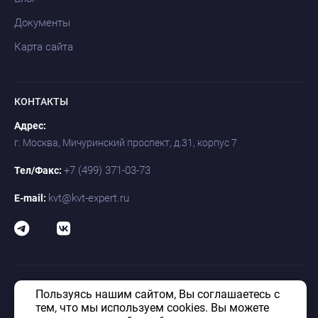
Документы
Карта сайта
КОНТАКТЫ
Адрес:
г. Москва, Мичуринский проспект, д.31, корпус 7
+7 (499) 371-03-73
Тел/Факс:
kvt@kvt-expert.ru
E-mail:
Пользуясь нашим сайтом, Вы соглашаетесь с
© «КВТ» 1992–2026. Таможенно-логистический оператор КВТ. Все
права защищены.
тем, что мы используем cookies. Вы можете