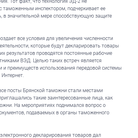
я. Тот факт, что технология ЭД-2 не
с таможенным инспектором, подчеркивает ее
, в значительной мере способствующую защите
оздает все условия для увеличения численности
еятельности, которые будут декларировать товары
ких результатов проводятся постоянные рабочие
тниками ВЭД. Целью таких встреч является
ии и преимуществ использования передовой системы
 Интернет.
а все посты Брянской таможни стали местами
приглашались такие заинтересованные лица, как
можни. На мероприятиях поднимался вопрос о
окументов, подаваемых в органы таможенного
электронного декларирования товаров дал