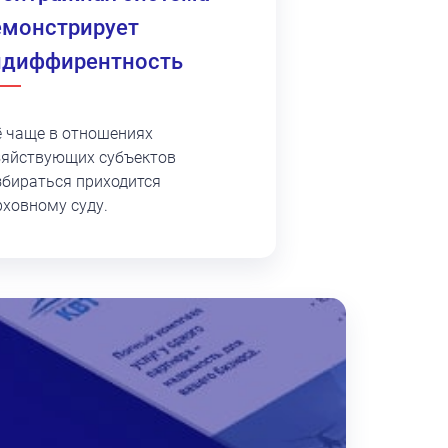
емонстрирует
ндиффирентность
ё чаще в отношениях
зяйствующих субъектов
збираться приходится
рховному суду.