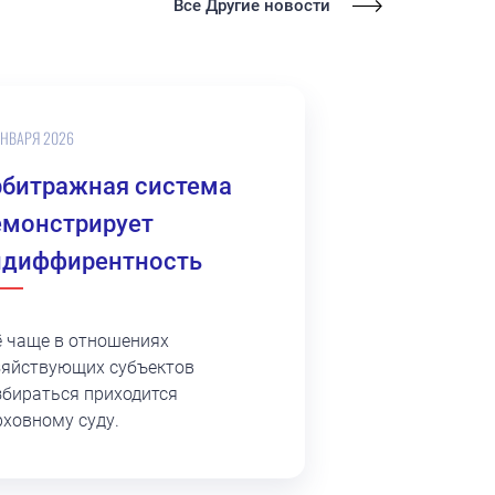
Все Другие новости
ЯНВАРЯ 2026
рбитражная система
емонстрирует
ндиффирентность
ё чаще в отношениях
зяйствующих субъектов
збираться приходится
рховному суду.