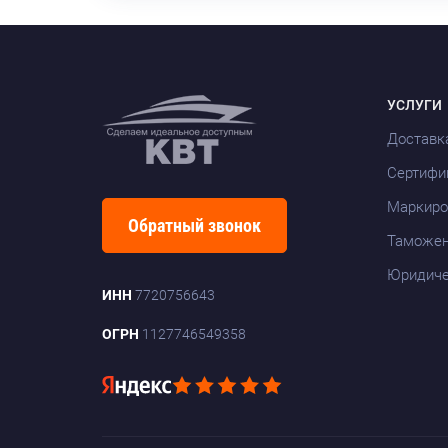
УСЛУГИ
Доставк
Сертифи
Маркиро
Обратный звонок
Таможен
Юридиче
ИНН
7720756643
ОГРН
1127746549358