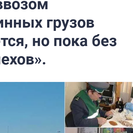
ввозом
инных грузов
ся, но пока без
ехов».