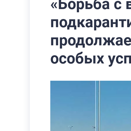
«Борьба с 
подкарант
продолжает
особых усп