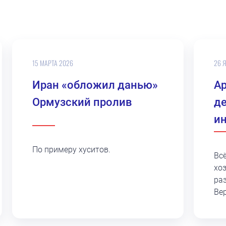
15 МАРТА 2026
26 
Иран «обложил данью»
А
Ормузский пролив
д
и
По примеру хуситов.
Вс
хо
ра
Ве