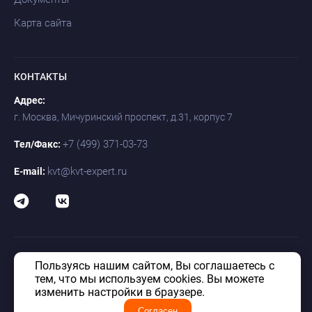
Карта сайта
КОНТАКТЫ
Адрес:
г. Москва, Мичуринский проспект, д.31, корпус 7
+7 (499) 371-03-73
Тел/Факс:
kvt@kvt-expert.ru
E-mail:
Пользуясь нашим сайтом, Вы соглашаетесь с
© «КВТ» 1992–2026. Таможенно-логистический оператор КВТ. Все
права защищены.
тем, что мы используем cookies. Вы можете
изменить настройки в браузере.
Политика в отношении обработки персональных данных
Антикоррупционнаяя политика
Согласен