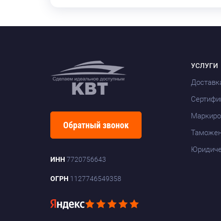
УСЛУГИ
Доставк
Сертифи
Маркиро
Обратный звонок
Таможен
Юридиче
ИНН
7720756643
ОГРН
1127746549358