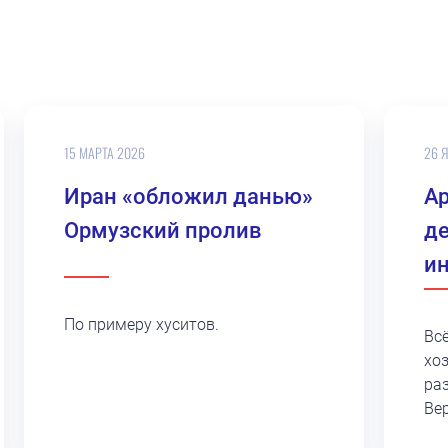
15 МАРТА 2026
26 
Иран «обложил данью»
А
Ормузский пролив
д
и
По примеру хуситов.
Вс
хо
ра
Ве