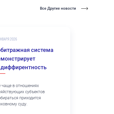
Все Другие новости
ЯНВАРЯ 2026
рбитражная система
емонстрирует
ндиффирентность
ё чаще в отношениях
зяйствующих субъектов
збираться приходится
рховному суду.