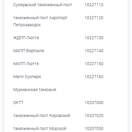
Суоярвский таможенный пост
10227110
таможенный пост Аэропорт
10227120
Петрозаводск
ЖДПП Люття
10227130
МАПП Вяртсиля
10227140
МАПП Люття
10227150
Мапп Суоперя
10227160
Мурманская таможня
ОКТТ
10207000
таможенный пост Кировский
10207020
таможенный пост Морской
10207050