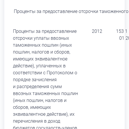
Проценты за предоставление отсрочки таможенного
Проценты за предоставление
2012
153 1
отсрочки уплаты ввозных
01 2
таможенных пошлин (иных
пошлин, налогов и сборов,
имеющих эквивалентное
действие), уплаченных в
соответствии с Протоколом о
порядке зачисления
и распределения сумм
ввозных таможенных пошлин
(иных пошлин, налогов и
сборов, имеющих
эквивалентное действие), их
перечисления в доход
бюджетов государств-членов