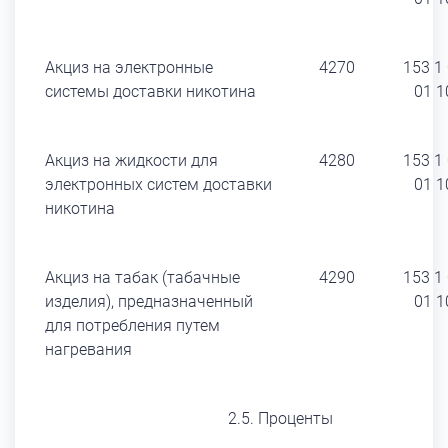
Акциз на электронные
4270
153 1
системы доставки никотина
01 1
Акциз на жидкости для
4280
153 1
электронных систем доставки
01 1
никотина
Акциз на табак (табачные
4290
153 1
изделия), предназначенный
01 1
для потребления путем
нагревания
2.5. Проценты