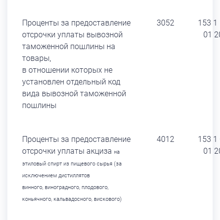
Проценты за предоставление
3052
153 1
отсрочки уплаты вывозной
01 2
таможенной пошлины на
товары,
в отношении которых не
установлен отдельный код
вида вывозной таможенной
пошлины
Проценты за предоставление
4012
153 1
отсрочки уплаты акциза
01 2
на
этиловый спирт из пищевого сырья (за
исключением
дистиллятов
винного,
виноградного, плодового,
коньячного, кальвадосного, вискового)