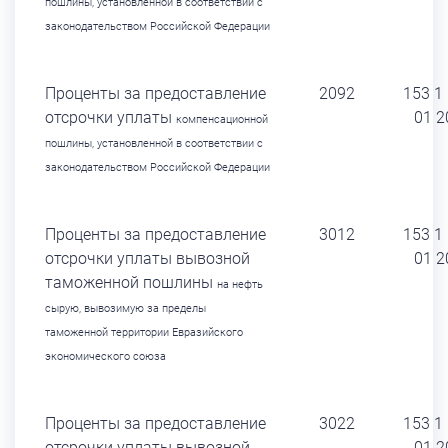
пошлины, установленной в соответствии
с
законодательством Российской Федерации
Проценты за предоставление
2092
153 1
отсрочки уплаты
01 2
компенсационной
пошлины, установленной в соответствии
с
законодательством Российской Федерации
Проценты за предоставление
3012
153 1
отсрочки уплаты вывозной
01 2
таможенной пошлины
на нефть
сырую, вывозимую
за пределы
таможенной
территории Евразийского
экономического союза
Проценты за предоставление
3022
153 1
отсрочки уплаты вывозной
01 2