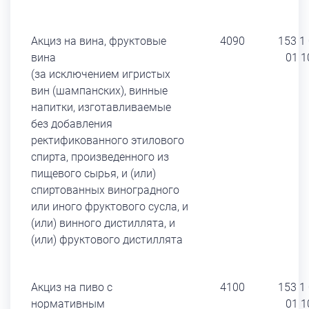
Акциз на вина, фруктовые
4090
153 1
вина
01 1
(за исключением игристых
вин (шампанских), винные
напитки, изготавливаемые
без добавления
ректификованного этилового
спирта, произведенного из
пищевого сырья, и (или)
спиртованных виноградного
или иного фруктового сусла, и
(или) винного дистиллята, и
(или) фруктового дистиллята
Акциз на пиво с
4100
153 1
нормативным
01 1