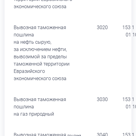
экономического союза
Вывозная таможенная
3020
153 1
пошлина
01 1
на нефть сырую,
за исключением нефти,
вывозимой за пределы
таможенной территории
Евразийского
экономического союза
Вывозная таможенная
3030
153 1
пошлина
01 1
на газ природный
Вывозная таможенная
3040
153 1
пошлина