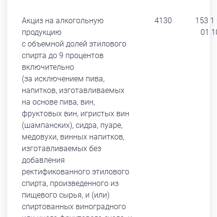
Акциз на алкогольную
4130
153 1
продукцию
01 1
с объемной долей этилового
спирта до 9 процентов
включительно
(за исключением пива,
напитков, изготавливаемых
на основе пива, вин,
фруктовых вин, игристых вин
(шампанских), сидра, пуаре,
медовухи, винных напитков,
изготавливаемых без
добавления
ректификованного этилового
спирта, произведенного из
пищевого сырья, и (или)
спиртованных виноградного