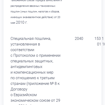
Таможенном союзе порядка зачисления
и
распределения ввозных таможенных
пошлин (иных пошлин, налогов и сборов,
имеющих эквивалентное действие) от 20
2010 г
мая
.
Специальная пошлина,
2040
153 1
установленная в
01 1
соответствии
с Протоколом о применении
специальных защитных,
антидемпинговых
и компенсационных мер
по отношению к третьим
странам (приложение № 8 к
Договору
о Евразийском
экономическом союзе от 29