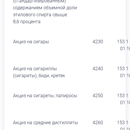
(стандартизированным)
содержанием объемной доли
этилового спирта свыше
8,6 процента
Акциз на сигары
4230
153 1
01 1
Акциз на сигариллы
4240
153 1
(сигариты), биди, кретек
01 1
Акциз на сигареты, папиросы
4250
153 1
01 1
Акциз на средние дистилляты
4260
153 1
01 1