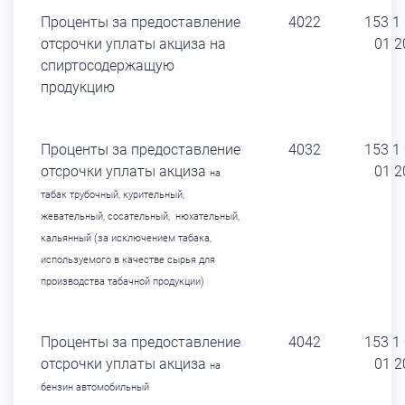
Проценты за предоставление
4022
153 1
отсрочки уплаты акциза на
01 2
спиртосодержащую
продукцию
Проценты за предоставление
4032
153 1
отсрочки уплаты акциза
01 2
на
табак трубочный,
курительный,
жевательный, сосательный, нюхательный,
кальянный (за исключением
табака,
используемого в качестве сырья для
производства
табачной продукции)
Проценты за предоставление
4042
153 1
отсрочки уплаты акциза
01 2
на
бензин автомобильный