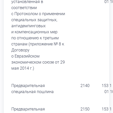
установленная в
01 1
соответствии
с Протоколом о применении
специальных защитных,
антидемпинговых
и компенсационных мер
по отношению к третьим
странам (приложение № 8 к
Договору
о Евразийском
экономическом союзе от 29
мая 2014 г.)
Предварительная
2140
153 1
специальная пошлина
01 1
Предварительная
2150
153 1