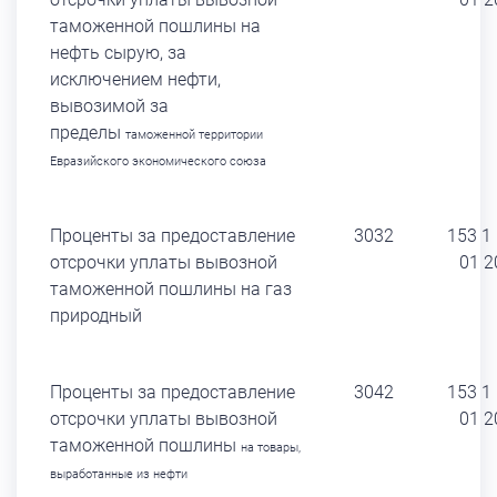
таможенной пошлины на
нефть сырую, за
исключением нефти,
вывозимой за
пределы
таможенной территории
Евразийского экономического союза
Проценты за предоставление
3032
153 1
отсрочки уплаты вывозной
01 2
таможенной пошлины на газ
природный
Проценты за предоставление
3042
153 1
отсрочки уплаты вывозной
01 2
таможенной пошлины
на товары,
выработанные
из нефти