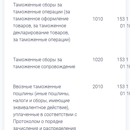
Таможенные сборы за
таможенные операции (за
таможенное оформление
1010
153 1
товаров, за таможенное
01 1
декларирование товаров,
за таможенные операции)
Таможенные сборы за
1020
153 1
таможенное сопровождение
01 1
Ввозные таможенные
2010
153 1
пошлины (иные пошлины,
01 1
налоги и сборы, имеющие
эквивалентное действие),
уплаченные в соответствии с
Протоколом о порядке
зачисления и распределения