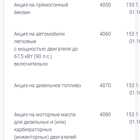
Акциз на прямогонный
4050
153 1
бензин
01 1
Акциз на автомобили
4060
153 1
легковые
01 1
с мощностью двигателя до
67,5 кВт (90 л.с.)
включительно
Акциз на дизельное топливо
4070
153 1
01 1
Акциз на моторные масла
4080
153 1
для дизельных и (или)
01 1
карбюраторных
(инжекторных) двигателей