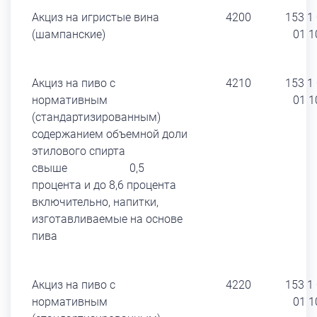
Акциз на игристые вина
4200
153 1
(шампанские)
01 1
Акциз на пиво с
4210
153 1
нормативным
01 1
(стандартизированным)
содержанием объемной доли
этилового спирта
свыше 0,5
процента и до 8,6 процента
включительно, напитки,
изготавливаемые на основе
пива
Акциз на пиво с
4220
153 1
нормативным
01 1