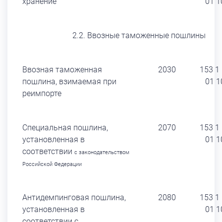
хранение
01 1
2.2. Ввозные таможенные пошлины
Ввозная таможенная
2030
153 1
пошлина, взимаемая при
01 1
реимпорте
Специальная пошлина,
2070
153 1
установленная в
01 1
соответствии
с законодательством
Российской Федерации
Антидемпинговая пошлина,
2080
153 1
установленная в
01 1
соответствии с