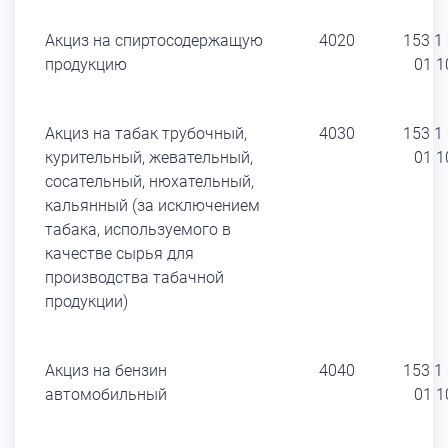
Акциз на спиртосодержащую
4020
153 1
продукцию
01 1
Акциз на табак трубочный,
4030
153 1
курительный, жевательный,
01 1
сосательный, нюхательный,
кальянный (за исключением
табака, используемого в
качестве сырья для
производства табачной
продукции)
Акциз на бензин
4040
153 1
автомобильный
01 1