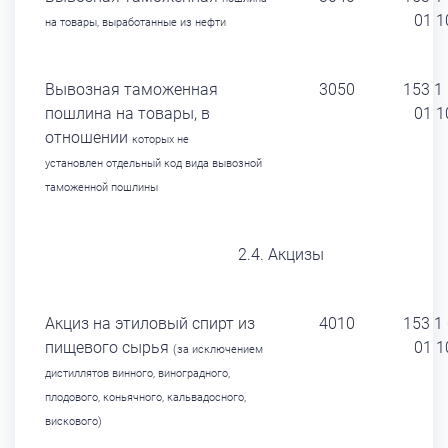
01 1
на товары,
выработанные из нефти
Вывозная таможенная
3050
153 1
пошлина на товары, в
01 1
отношении
которых не
установлен
отдельный код вида
вывозной
таможенной пошлины
2.4. Акцизы
Акциз на этиловый спирт из
4010
153 1
пищевого сырья
01 1
(за исключением
дистиллятов винного, виноградного,
плодового, коньячного, кальвадосного,
вискового)