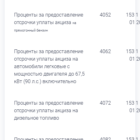
Проценты за предоставление
4052
153 1
отсрочки уплаты акциза
01 2
на
прямогонный бензин
Проценты за предоставление
4062
153 1
отсрочки уплаты акциза на
01 2
автомобили легковые с
мощностью двигателя до 67,5
кВт (90 л.с.) включительно
Проценты за предоставление
4072
153 1
отсрочки уплаты акциза на
01 2
дизельное топливо
Проценты за предоставление
4082
153 1