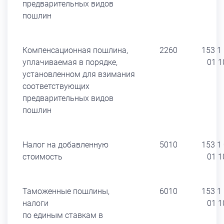
предварительных видов
пошлин
Компенсационная пошлина,
2260
153 1
уплачиваемая в порядке,
01 1
установленном для взимания
соответствующих
предварительных видов
пошлин
Налог на добавленную
5010
153 1
стоимость
01 1
Таможенные пошлины,
6010
153 1
налоги
01 1
по единым ставкам в