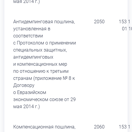
мая 2014 г.)
Антидемпинговая пошлина,
2050
153 1
установленная в
01 1
соответствии
с Протоколом о применении
специальных защитных,
антидемпинговых
и компенсационных мер
по отношению к третьим
странам (приложение № 8 к
Договору
о Евразийском
экономическом союзе от 29
мая 2014 г.)
Компенсационная пошлина,
2060
153 1