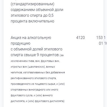
(стандартизированным)
содержанием объемной доли
этилового спирта до 0,5
процента включительно
Акциз на алкогольную
4120
153 1
продукцию
01 1
с объемной долей этилового
спирта свыше 9 процентов
(за
исключением пива, вин, фруктовых вин,
игристых вин (шампанских), винных
напитков, изготавливаемых без добавления
ректификованного этилового спирта,
произведенного
из пищевого сырья, и (или)
спиртованных виноградного
или иного
фруктового сусла,
и (или) винного
дистиллята,
и (или) фруктового дистиллята)