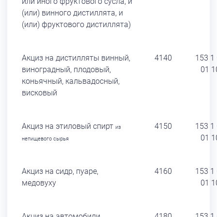
или иного фруктового сусла, и
(или) винного дистиллята, и
(или) фруктового дистиллята)
Акциз на дистилляты винный,
4140
153 1
виноградный, плодовый,
01 1
коньячный, кальвадосный,
висковый
Акциз на этиловый спирт
4150
153 1
из
01 1
непищевого сырья
Акциз на сидр, пуаре,
4160
153 1
медовуху
01 1
Акциз на автомобили
4180
153 1