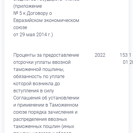
(приложение
№ 5 к Договору о
Евразийском экономическом
союзе
от 29 мая 2014 г.)
Проценты за предоставление
2022
153 1
отсрочки уплаты ввозной
01 2
таможенной пошлины,
обязанность по уплате
которой возникла до
вступления в силу
Соглашения об установлении
и применении в Таможенном
союзе порядка зачисления и
распределения ввозных
таможенных пошлин (иных