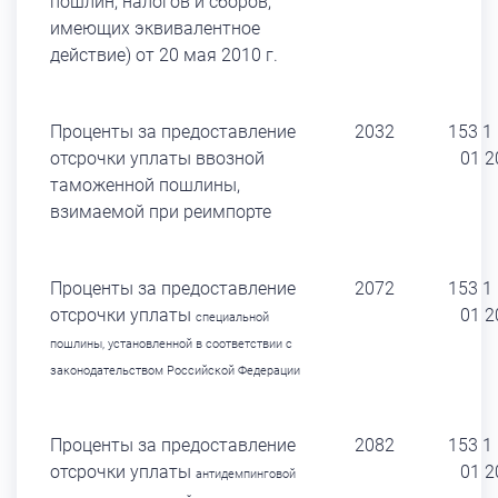
пошлин, налогов и сборов,
имеющих эквивалентное
действие) от 20 мая 2010 г.
Проценты за предоставление
2032
153 1
отсрочки уплаты ввозной
01 2
таможенной пошлины,
взимаемой при реимпорте
Проценты за предоставление
2072
153 1
отсрочки уплаты
01 2
специальной
пошлины, установленной в соответствии
с
законодательством Российской Федерации
Проценты за предоставление
2082
153 1
отсрочки уплаты
01 2
антидемпинговой